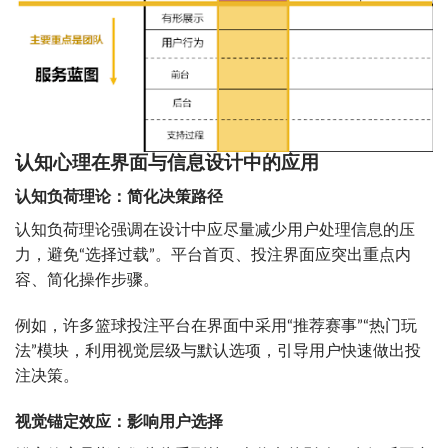
认知心理在界面与信息设计中的应用
认知负荷理论：简化决策路径
认知负荷理论强调在设计中应尽量减少用户处理信息的压
力，避免“选择过载”。平台首页、投注界面应突出重点内
容、简化操作步骤。
例如，许多篮球投注平台在界面中采用“推荐赛事”“热门玩
法”模块，利用视觉层级与默认选项，引导用户快速做出投
注决策。
视觉锚定效应：影响用户选择