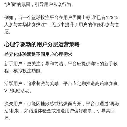
“热闹”的氛围，引导用户从众行为。
例如，当一个篮球投注平台在用户界面上标明“已有12345
人参与本场比赛投注”，无形中提升了用户的信任和参与意
愿。
心理学驱动的用户分层运营策略
差异化体验满足不同用户心理需求
新手用户：更关注引导和简洁，平台应提供详细的新手教
程、模拟投注功能。
活跃用户：追求刺激与奖励，平台应定期推送高赔率赛事、
VIP奖励活动。
流失用户：可能因挫败感或枯燥而离开，平台可通过“再激
活”机制，如赠送体验金或推送用户偏好赛事，引导其回
归。