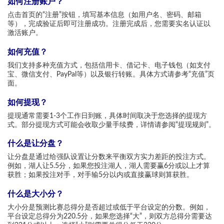
如何注册账户？
点击首页的“注册”按钮，填写基本信息（如用户名、密码、邮箱
等），完成验证后即可注册成功。注册完成后，您需要实名认证以
激活账户。
如何充值？
我们支持多种充值方式，包括信用卡、借记卡、电子钱包（如支付
宝、微信支付、PayPal等）以及银行转账。具体方式请参考“充值”页
面。
如何提现？
提现通常需要1-3个工作日到账，具体时间取决于您选择的提现方
式。部分提现方式可能会收取少量手续费，详情请参阅“提现规则”。
什么是让分盘？
让分盘是通过给强队设置让分数来平衡双方实力差距的投注方式。
例如，湖人让5.5分，如果您投注湖人，湖人需要赢6分或以上才算
获胜；如果投注对手，对手输5分以内或直接赢球则算获胜。
什么是大小分？
大小分是预测比赛总得分是否超过或低于平台设定的分数。例如，
平台设定总得分为220.5分，如果您选择“大”，则双方总得分需要达