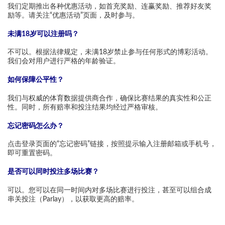
我们定期推出各种优惠活动，如首充奖励、连赢奖励、推荐好友奖
励等。请关注“优惠活动”页面，及时参与。
未满18岁可以注册吗？
不可以。根据法律规定，未满18岁禁止参与任何形式的博彩活动。
我们会对用户进行严格的年龄验证。
如何保障公平性？
我们与权威的体育数据提供商合作，确保比赛结果的真实性和公正
性。同时，所有赔率和投注结果均经过严格审核。
忘记密码怎么办？
点击登录页面的“忘记密码”链接，按照提示输入注册邮箱或手机号，
即可重置密码。
是否可以同时投注多场比赛？
可以。您可以在同一时间内对多场比赛进行投注，甚至可以组合成
串关投注（Parlay），以获取更高的赔率。