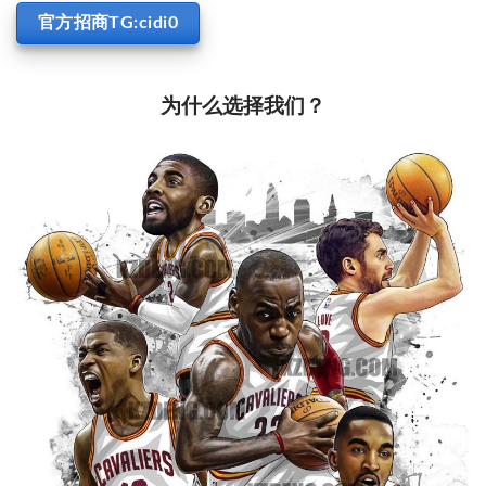
官方招商TG:cidi0
为什么选择我们？