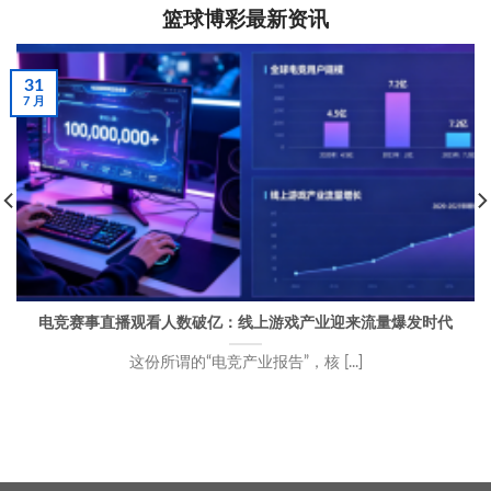
篮球博彩最新资讯
31
7 月
电竞赛事直播观看人数破亿：线上游戏产业迎来流量爆发时代
这份所谓的“电竞产业报告”，核 [...]