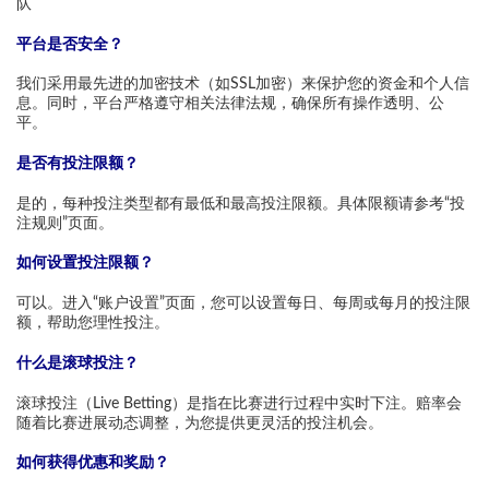
队
平台是否安全？
我们采用最先进的加密技术（如SSL加密）来保护您的资金和个人信
息。同时，平台严格遵守相关法律法规，确保所有操作透明、公
平。
是否有投注限额？
是的，每种投注类型都有最低和最高投注限额。具体限额请参考“投
注规则”页面。
如何设置投注限额？
可以。进入“账户设置”页面，您可以设置每日、每周或每月的投注限
额，帮助您理性投注。
什么是滚球投注？
滚球投注（Live Betting）是指在比赛进行过程中实时下注。赔率会
随着比赛进展动态调整，为您提供更灵活的投注机会。
如何获得优惠和奖励？