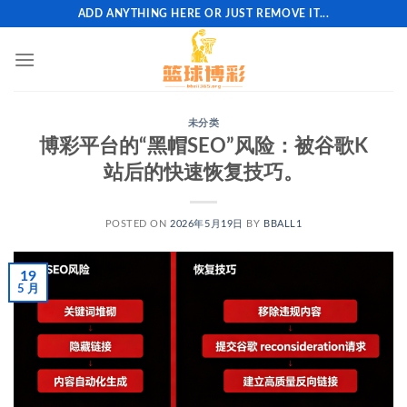
跳
ADD ANYTHING HERE OR JUST REMOVE IT...
到
内
容
未分类
博彩平台的“黑帽SEO”风险：被谷歌K
站后的快速恢复技巧。
POSTED ON
2026年5月19日
BY
BBALL1
19
5 月